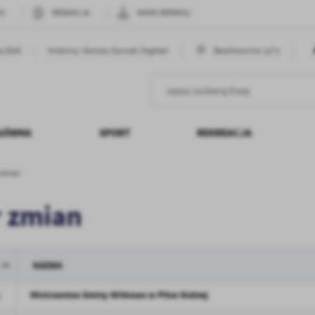
KI
REDAKCJA
MAPA SERWISU
22°C
ia 2026
Imieniny: Dorota, Konrad, Kajetan
Bezchmurnie
GŁÓWNA
SPORT
REKREACJA
 zmian
SPRAWOZ
r zmian
NAZWA
Mistrzostwa Gminy Witkowo w Piłce Nożnej
3