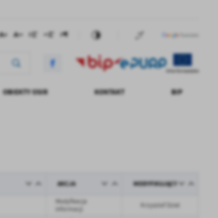
OBIEKTY OSIR
KONTAKT
BIP
DANIA FINANSOWE
AKCJA
MODYFIKUJĄCY
Modyfikacja
Krzysztof Dziel
informacji